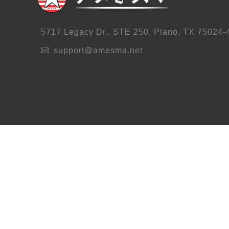
5717 Legacy Dr., STE 250, Plano, TX 75024-
support@amesma.net