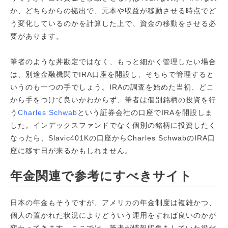
か、どちらからの拠出で、元本や収益が移動させる時点でど
う変化しているのかを計算した上で、資金の移動をさせる必
要があります。
筆者のような丼勘定ではなく、もっと細かく管理したい場合
は、別途金融機関でIRA口座を開設し、そちらで管理すると
いうのも一つの手でしょう。IRAの調査を始めた当初、どこ
から手をつけて良いかわからず、筆者は個別銘柄の投資を行
う
Charles Schwab
という証券会社の口座でIRAを開設しま
した。インデックスファンドでなく個別の銘柄に投資したく
なったら、Slavic401Kの口座からCharles SchwabのIRA口
座に移す日が来るかもしれません。
年金関連で参考にすべきサイト
日本の年金もそうですが、アメリカの年金制度は複雑かつ、
個人の置かれた状況によりどういう運用をすれば良いのかが
変わってきます。ここでは、筆者が情報収集をしていた役だ