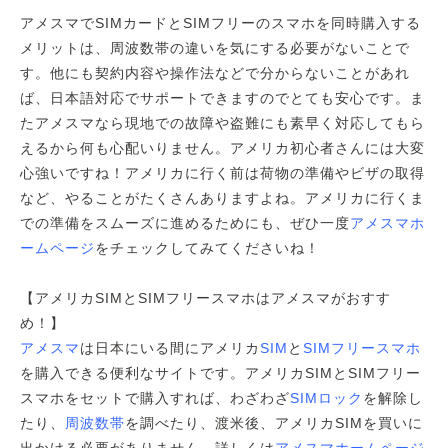
アメスマでSIMカードとSIMフリーのスマホを同時購入する
メリットは、周波数帯の違いを気にする必要がないことで
す。他にも契約内容や操作法などで分からないことがあれ
ば、日本語対応でサポートできますのでとても安心です。ま
たアメスマなら現地での故障や盗難にも素早く対応してもら
えるから何も心配いりません。アメリカ初心者さんには大変
心強いですね！アメリカに行く前は荷物の準備やビザの取得
など、やることがたくさんありますよね。アメリカに行くま
での準備をスムーズに進めるためにも、ぜひ一度
アメスマホ
ームページ
をチェックしてみてくださいね！
【アメリカSIMとSIMフリースマホはアメスマがおすす
め！】
アメスマ
は日本にいる間にアメリカ
SIM
と
SIMフリースマホ
を購入できる便利なサイトです。アメリカSIMとSIMフリー
スマホをセットで購入すれば、わざわざ
SIMロック
を解除し
たり、
周波数帯
を調べたり、渡米後、アメリカSIMを買いに
出かける必要がありません。詳しくは
アメスマホームページ