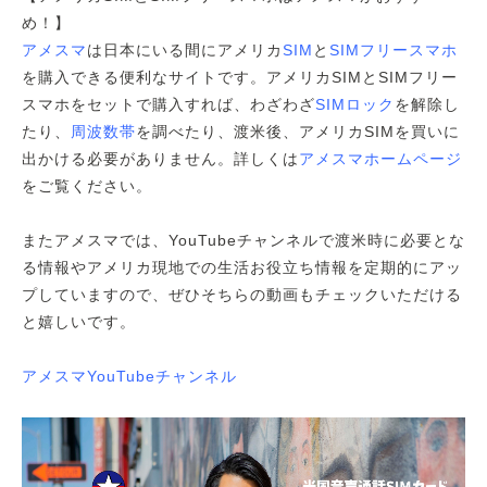
め！】
アメスマ
は日本にいる間にアメリカ
SIM
と
SIMフリースマホ
を購入できる便利なサイトです。アメリカSIMとSIMフリー
スマホをセットで購入すれば、わざわざ
SIMロック
を解除し
たり、
周波数帯
を調べたり、渡米後、アメリカSIMを買いに
出かける必要がありません。詳しくは
アメスマホームページ
をご覧ください。
またアメスマでは、YouTubeチャンネルで渡米時に必要とな
る情報やアメリカ現地での生活お役立ち情報を定期的にアッ
プしていますので、ぜひそちらの動画もチェックいただける
と嬉しいです。
アメスマYouTubeチャンネル