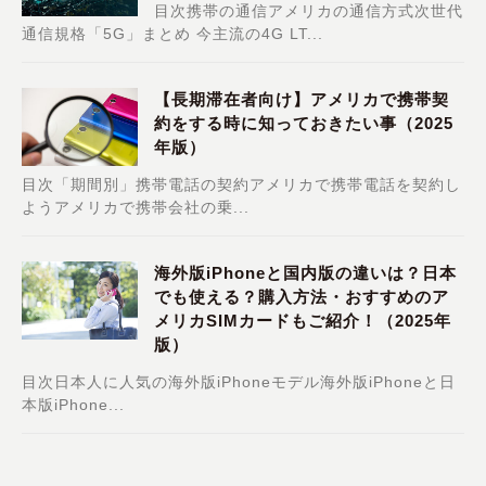
目次携帯の通信アメリカの通信方式次世代
通信規格「5G」まとめ 今主流の4G LT...
【長期滞在者向け】アメリカで携帯契
約をする時に知っておきたい事（2025
年版）
目次「期間別」携帯電話の契約アメリカで携帯電話を契約し
ようアメリカで携帯会社の乗...
海外版iPhoneと国内版の違いは？日本
でも使える？購入方法・おすすめのア
メリカSIMカードもご紹介！（2025年
版）
目次日本人に人気の海外版iPhoneモデル海外版iPhoneと日
本版iPhone...