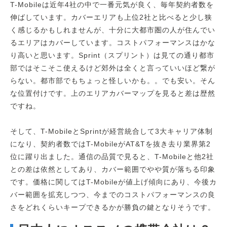
T-Mobileは近年4社の中で一番元気が良く、毎年契約者数を
伸ばしています。カバーエリアも上位2社と比べると少し狭
く感じるかもしれませんが、十分に大都市圏の人が住んでい
るエリアはカバーしています。コストパフォーマンスはかな
り高いと思います。Sprint（スプリント）は見ての通り都市
部ではそこそこ使えるけど郊外は全くと言っていいほど繋が
らない。都市部でもちょっと怪しいかも。。でも安い。そん
な位置付けです。上のエリアカバーマップを見ると差は歴然
ですね。
そして、T-MobileとSprintが経営統合して3大キャリア体制
になり、契約者数ではT-MobileがAT&Tを抜き去り業界第2
位に躍り出ました。通信の品質で見ると、T-Mobileと他2社
との差は依然としてあり、カバー範囲でやや質が落ちる印象
です。価格に関してはT-Mobileが値上げ傾向にあり、今後カ
バー範囲を拡充しつつ、今までのコストパフォーマンスの良
さをどれくらいキープできるかが勝負の鍵となりそうです。